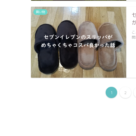
買い物
こ
問
1
2