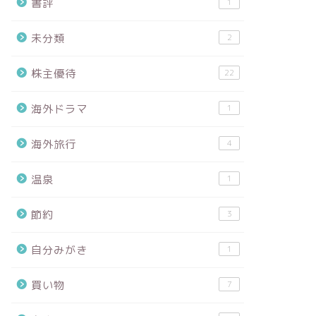
書評
1
未分類
2
株主優待
22
海外ドラマ
1
海外旅行
4
温泉
1
節約
3
自分みがき
1
買い物
7