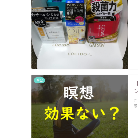
雑記
こ
感