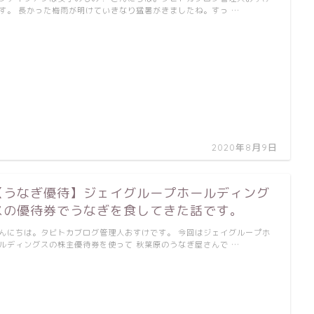
す。 長かった梅雨が明けていきなり猛暑がきましたね。すっ …
2020年8月9日
【うなぎ優待】ジェイグループホールディング
スの優待券でうなぎを食してきた話です。
んにちは。タビトカブログ管理人おすけです。 今回はジェイグループホ
ルディングスの株主優待券を使って 秋葉原のうなぎ屋さんで …