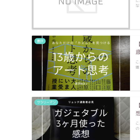
こ
な
書評
こ
増
サラリーマン
こ
の