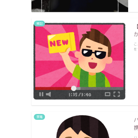
雑記
こ
を
家電
ハ