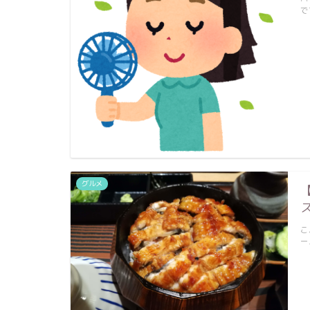
で
グルメ
こ
ー