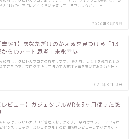
んにちは。タビトカブログおすけです。 マウスウォッシュが続かない み
さんは歯のケアにはどれくらい投資しているでしょうか。 …
2020年9月19日
【書評1】あなただけのかえるを見つける「13
歳からのアート思考」末永幸歩
んにちは。タビトカブログのおすけです。 最近ちょっと本を読むことが
えてきたので、ブログ開設して初めての書評記事を書いてみたいと思 …
2020年8月23日
【レビュー】ガジェタブルWRを3ヶ月使った感
想
んにちは、タビトカブログ管理人おすけです。 今回はサラリーマン向け
ビジネスリュック「ガジェタブル」の使用感をレビューしていきたい …