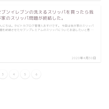
セブンイレブンの洗えるスリッパを買ったら我
が家のスリッパ問題が終結した。
んにちは。タビトカブログ管理人おすけです。 今回は我が家のスリッパ
題を終結させたセブンプレミアムのスリッパについてお話したいと思 …
2020年4月30日
3
4
5
6