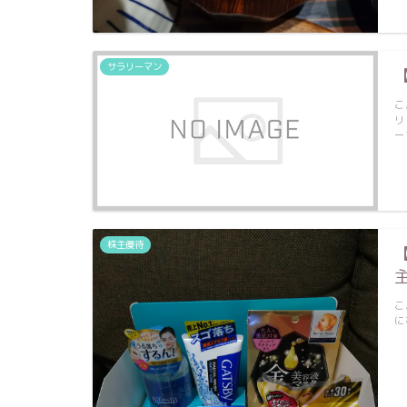
サラリーマン
こ
リ
ー
株主優待
こ
に