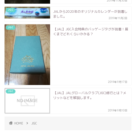
2019年11月30日
JGC
JALから2020年のオリジナルカレンダーが到着し
ました。
2019年11月2日
JGC
【JAL】JGC入会特典のバッゲージタグが到着！届
くまでどれくらいかかる？
2019年9月17日
JGC
【JAL】JALグローバルクラブ(JGC)修行とは？メ
リットなどを解説します。
2019年9月10日
HOME
JGC