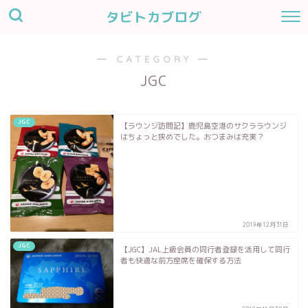
タビトカブログ
― CATEGORY ―
JGC
JGC
【ラウンジ訪問記】鹿児島空港のサクララウンジ
はちょっと狭めでした。おつまみは充実？
2019年12月31日
JGC
【JGC】JAL上級会員の同行者登録を活用して同行
者も快適な前方座席を確保する方法