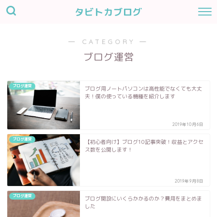
タビトカブログ
― CATEGORY ―
ブログ運営
ブログ運営
ブログ用ノートパソコンは高性能でなくても大丈
夫！僕の使っている機種を紹介します
2019年10月6日
ブログ運営
【初心者向け】ブログ10記事突破！収益とアクセ
ス数を公開します！
2019年9月8日
ブログ運営
ブログ開設にいくらかかるのか？費用をまとめま
した