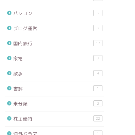
パソコン
3
ブログ運営
3
国内旅行
12
家電
3
散歩
4
書評
1
未分類
2
株主優待
22
海外ドラマ
1